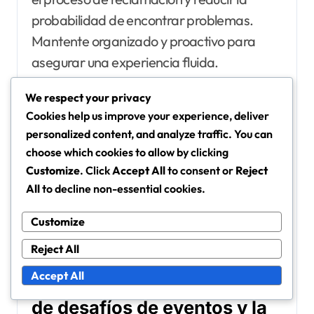
probabilidad de encontrar problemas.
Mantente organizado y proactivo para
asegurar una experiencia fluida.
We respect your privacy
Cookies help us improve your experience, deliver
personalized content, and analyze traffic. You can
choose which cookies to allow by clicking
Customize
. Click
Accept All
to consent or
Reject
All
to decline non-essential cookies.
Customize
Reject All
¿Qué herramientas pueden
Accept All
ayudar con el seguimiento
de desafíos de eventos y la