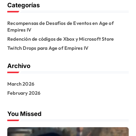
Categorías
c
h
f
Recompensas de Desafíos de Eventos en Age of
o
Empires IV
r
:
Redención de códigos de Xbox y Microsoft Store
Twitch Drops para Age of Empires IV
Archivo
March 2026
February 2026
You Missed