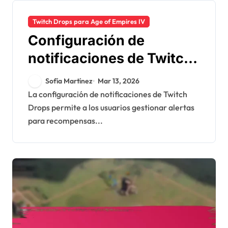
Twitch Drops para Age of Empires IV
Configuración de
notificaciones de Twitch
Drops: Gestión de
Sofía Martínez
Mar 13, 2026
alertas, Preferencias de
La configuración de notificaciones de Twitch
Drops permite a los usuarios gestionar alertas
cuenta, Opciones de
para recompensas...
personalización