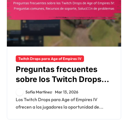
Twitch Drops para Age of Empires IV
Preguntas frecuentes
sobre los Twitch Drops
de Age of Empires IV:
Sofía Martínez
Mar 13, 2026
Preguntas comunes,
Los Twitch Drops para Age of Empires IV
ofrecen a los jugadores la oportunidad de...
Recursos de soporte,
Solución de problemas