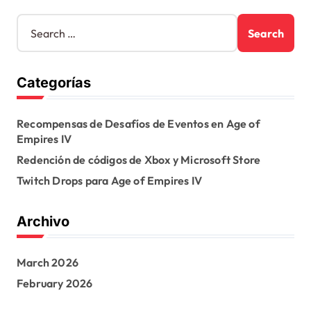
S
e
a
r
Categorías
c
h
f
Recompensas de Desafíos de Eventos en Age of
o
Empires IV
r
:
Redención de códigos de Xbox y Microsoft Store
Twitch Drops para Age of Empires IV
Archivo
March 2026
February 2026