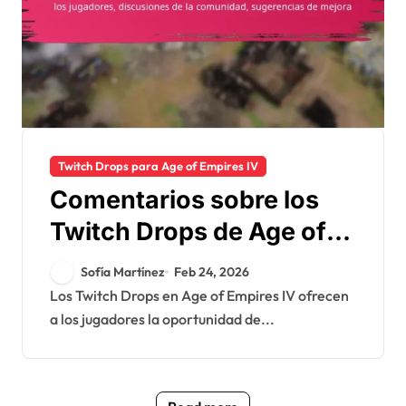
Twitch Drops para Age of Empires IV
Comentarios sobre los
Twitch Drops de Age of
Empires IV: experiencias
Sofía Martínez
Feb 24, 2026
de los jugadores,
Los Twitch Drops en Age of Empires IV ofrecen
a los jugadores la oportunidad de...
discusiones de la
comunidad, sugerencias
de mejora