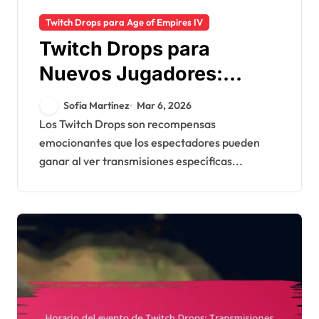
Twitch Drops para Age of Empires IV
Twitch Drops para
Nuevos Jugadores:
Comenzando,
Sofía Martínez
Mar 6, 2026
Configuración de la
Los Twitch Drops son recompensas
emocionantes que los espectadores pueden
cuenta, Maximizando
ganar al ver transmisiones específicas...
recompensas