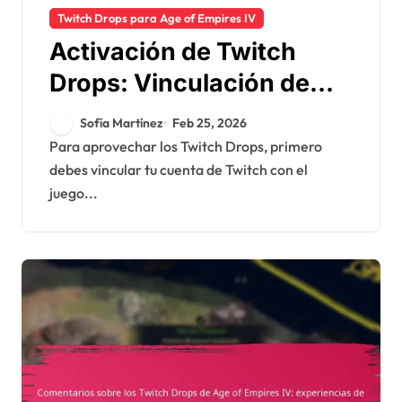
Twitch Drops para Age of Empires IV
Activación de Twitch
Drops: Vinculación de
cuentas, Requisitos de
Sofía Martínez
Feb 25, 2026
visualización,
Para aprovechar los Twitch Drops, primero
debes vincular tu cuenta de Twitch con el
Notificaciones de drops
juego...