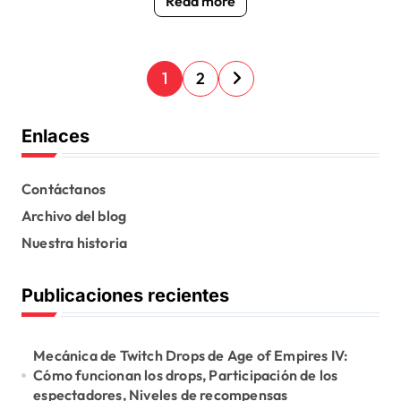
Read more
P
1
2
o
s
Enlaces
t
s
Contáctanos
Archivo del blog
p
Nuestra historia
a
g
Publicaciones recientes
i
n
Mecánica de Twitch Drops de Age of Empires IV:
a
Cómo funcionan los drops, Participación de los
espectadores, Niveles de recompensas
t