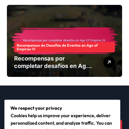
promocionales,
Restricciones regionales
Recompensas de Desafíos de Eventos en Age of
Empires IV
Recompensas por
completar desafíos en Age
Of Empires IV: Insignias de
logros, Moneda del juego,
Artículos adicionales
Buscar
We respect your privacy
Cookies help us improve your experience, deliver
Search
personalized content, and analyze traffic. You can
for: