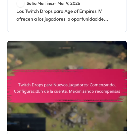
IV: Eventos especiales,
Sofía Martínez
Mar 9, 2026
Ofertas por tiempo
Los Twitch Drops para Age of Empires IV
ofrecen a los jugadores la oportunidad de...
limitado, Participación de
la comunidad