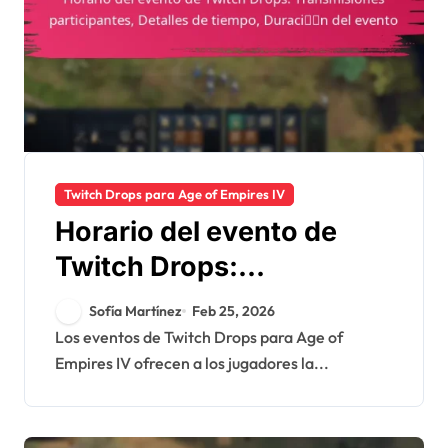
Twitch Drops para Age of Empires IV
Horario del evento de
Twitch Drops:
Transmisiones
Sofía Martínez
Feb 25, 2026
participantes, Detalles de
Los eventos de Twitch Drops para Age of
Empires IV ofrecen a los jugadores la...
tiempo, Duración del
evento