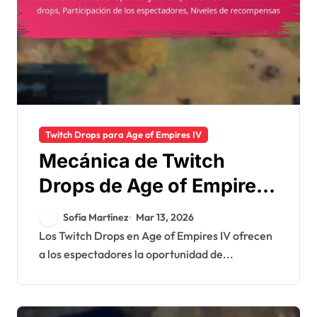
Twitch Drops para Age of Empires IV
Mecánica de Twitch
Drops de Age of Empires
IV: Cómo funcionan los
Sofía Martínez
Mar 13, 2026
drops, Participación de
Los Twitch Drops en Age of Empires IV ofrecen
a los espectadores la oportunidad de...
los espectadores,
Niveles de recompensas